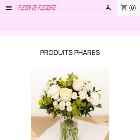
shopping_cart


(0)
PRODUITS PHARES