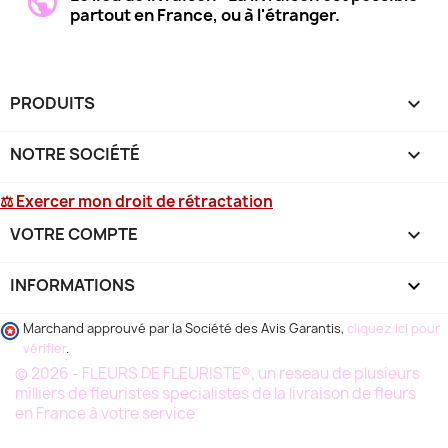
partout en France, ou à l'étranger.
PRODUITS

NOTRE SOCIÉTÉ

⚖ Exercer mon droit de rétractation
VOTRE COMPTE

INFORMATIONS
keyboard_arrow_down
Marchand approuvé par la Société des Avis Garantis,
cliquez ici pour
vérifier
.
© 2026 - FLEURS DE FLEURISTE®, un reseau de plusieurs
milliers de fleuristes specialistes de la livraison de fleurs
en France à votre service