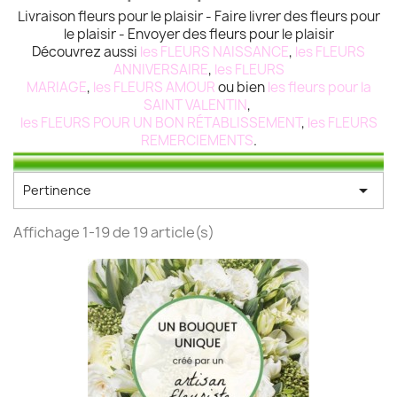
Livraison fleurs pour le plaisir - Faire livrer des fleurs pour
le plaisir - Envoyer des fleurs pour le plaisir
Découvrez aussi
les FLEURS NAISSANCE
,
les FLEURS
ANNIVERSAIRE
,
les FLEURS
MARIAGE
,
les FLEURS AMOUR
ou bien
les fleurs pour la
SAINT VALENTIN
,
les FLEURS POUR UN BON RÉTABLISSEMENT
,
les FLEURS
REMERCIEMENTS
.

Pertinence
Affichage 1-19 de 19 article(s)