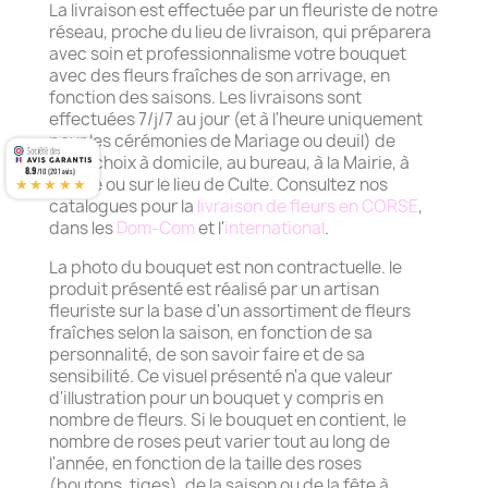
La livraison est effectuée par un fleuriste de notre
réseau, proche du lieu de livraison, qui préparera
avec soin et professionnalisme votre bouquet
avec des fleurs fraîches de son arrivage, en
fonction des saisons. Les livraisons sont
effectuées 7/j/7 au jour (et à l'heure uniquement
pour les cérémonies de Mariage ou deuil) de
votre choix à domicile, au bureau, à la Mairie, à
8.9
/10 (201 avis)
★★★★★
l'église ou sur le lieu de Culte. Consultez nos
catalogues pour la
livraison de fleurs en CORSE
,
dans les
Dom-Com
et l'
international
.
La photo du bouquet est non contractuelle. le
produit présenté est réalisé par un artisan
fleuriste sur la base d'un assortiment de fleurs
fraîches selon la saison, en fonction de sa
personnalité, de son savoir faire et de sa
sensibilité. Ce visuel présenté n'a que valeur
d'illustration pour un bouquet y compris en
nombre de fleurs. Si le bouquet en contient, le
nombre de roses peut varier tout au long de
l'année, en fonction de la taille des roses
(boutons, tiges), de la saison ou de la fête à