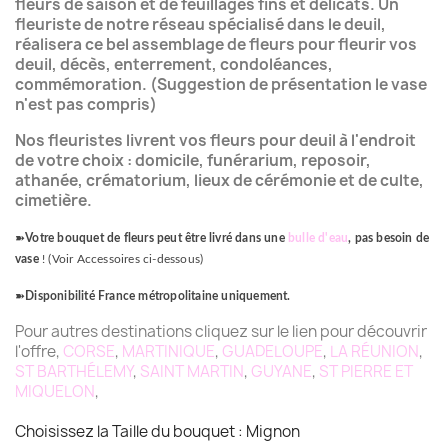
fleurs de saison et de feuillages fins et délicats.
Un
fleuriste de notre réseau spécialisé dans le deuil,
réalisera ce bel assemblage de fleurs pour fleurir vos
deuil, décès, enterrement, condoléances,
commémoration. (Suggestion de présentation le vase
n'est pas compris)
Nos fleuristes livrent vos fleurs pour deuil à l'endroit
de votre choix : domicile, funérarium, reposoir,
athanée, crématorium, lieux de cérémonie et de culte,
cimetière.
➽
Votre bouquet de fleurs peut être livré dans une
bulle d'eau
, pas besoin de
vase
! (Voir Accessoires ci-dessous)
➽
Disponibilité France métropolitaine uniquement.
Pour autres destinations cliquez sur le lien pour découvrir
l'offre,
CORSE
,
MARTINIQUE
,
GUADELOUPE
,
LA RÉUNION
,
ST BARTHÉLEMY
,
SAINT MARTIN
,
GUYANE
,
ST PIERRE ET
MIQUELON
,
Choisissez la Taille du bouquet : Mignon