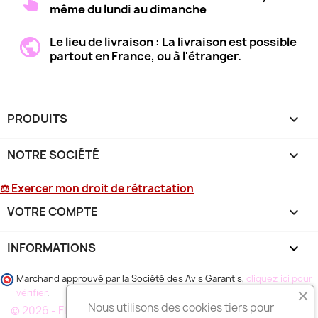
même du lundi au dimanche
Le lieu de livraison : La livraison est possible
partout en France, ou à l'étranger.
PRODUITS

NOTRE SOCIÉTÉ

⚖ Exercer mon droit de rétractation
VOTRE COMPTE

INFORMATIONS
keyboard_arrow_down
Marchand approuvé par la Société des Avis Garantis,
cliquez ici pour
vérifier
.
Nous utilisons des cookies tiers pour
© 2026 - FLEURS DE FLEURISTE®, un reseau de plusieurs