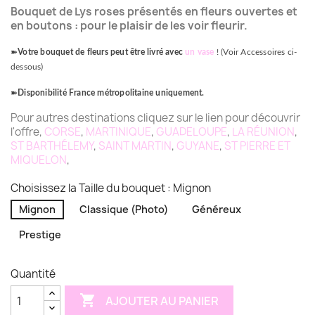
Bouquet de Lys roses présentés en fleurs ouvertes et
en boutons : pour le plaisir de les voir fleurir.
➽
Votre bouquet de fleurs peut être livré avec
un vase
! (Voir Accessoires ci-
dessous)
➽
Disponibilité France métropolitaine uniquement.
Pour autres destinations cliquez sur le lien pour découvrir
l'offre,
CORSE
,
MARTINIQUE
,
GUADELOUPE
,
LA RÉUNION
,
ST BARTHÉLEMY
,
SAINT MARTIN
,
GUYANE
,
ST PIERRE ET
MIQUELON
,
Choisissez la Taille du bouquet : Mignon
Mignon
Classique (Photo)
Généreux
Prestige
Quantité

AJOUTER AU PANIER