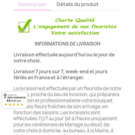
Description
Détails du produit
INFORMATIONS DE LIVRAISON
Livraison effectuée aujourd'hui ou le jour de
votre choix.
Livraison 7 jours sur 7, week-end et jours
fériés en France et à l'étranger.
La livraison est effectuée par un fleuriste de notre
réseau, proche du lieu de livraison, qui préparera
avec soin et professionnalisme votre bouquet
8.9
/10 (201 avis)
★★★★★
avec des fleurs fraîches de son arrivage, en
fonction des saisons. Les livraisons sont
effectuées 7/j/7 au jour (et à l'heure uniquement
pour les cérémonies de Mariage ou deuil) de
votre choix à domicile, au bureau, à la Mairie, à