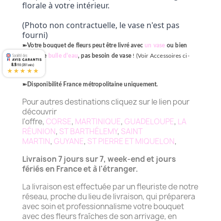
florale à votre intérieur.
(Photo non contractuelle, le vase n'est pas
fourni)
➽
Votre bouquet de fleurs peut être livré avec
un vase
ou bien
dans une
bulle d'eau
, pas besoin de vase
! (Voir Accessoires ci-
8.9
/10 (201 avis)
dessous)
★★★★★
➽
Disponibilité France métropolitaine uniquement.
Pour autres destinations cliquez sur le lien pour
découvrir
l'offre,
CORSE
,
MARTINIQUE
,
GUADELOUPE
,
LA
RÉUNION
,
ST BARTHÉLEMY
,
SAINT
MARTIN
,
GUYANE
,
ST PIERRE ET MIQUELON
,
Livraison 7 jours sur 7, week-end et jours
fériés en France et à l'étranger.
La livraison est effectuée par un fleuriste de notre
réseau, proche du lieu de livraison, qui préparera
avec soin et professionnalisme votre bouquet
avec des fleurs fraîches de son arrivage, en