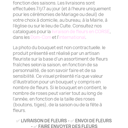
fonction des saisons. Les livraisons sont
effectuées 7/j/7 au jour (et à l'heure uniquement
pour les cérémonies de Mariage ou deuil) de
votre choix à domicile, au bureau, à la Mairie, à
l'église ou sur le lieu de Culte. Consultez nos
catalogues pour la
livraison de fleurs en CORSE
,
dans les
Dom-Com
et l'
international
.
La photo du bouquet est non contractuelle. le
produit présenté est réalisé par un artisan
fleuriste sur la base d'un assortiment de fleurs
fraîches selon la saison, en fonction de sa
personnalité, de son savoir faire et de sa
sensibilité. Ce visuel présenté n'a que valeur
d'illustration pour un bouquet y compris en
nombre de fleurs. Si le bouquet en contient, le
nombre de roses peut varier tout au long de
l'année, en fonction de la taille des roses
(boutons, tiges), de la saison ou de la fête à
fleurs.
LIVRAISON DE FLEURS -
ENVOI DE FLEURS
✅
✅
-
FAIRE ENVOYER DES FLEURS
✅