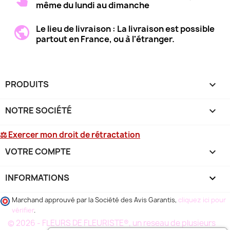
même du lundi au dimanche
Le lieu de livraison : La livraison est possible
partout en France, ou à l'étranger.
PRODUITS

NOTRE SOCIÉTÉ

⚖ Exercer mon droit de rétractation
VOTRE COMPTE

INFORMATIONS
keyboard_arrow_down
Marchand approuvé par la Société des Avis Garantis,
cliquez ici pour
vérifier
.
© 2026 - FLEURS DE FLEURISTE®, un reseau de plusieurs