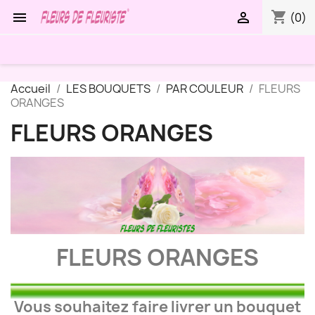
shopping_cart


(0)
Accueil
LES BOUQUETS
PAR COULEUR
FLEURS
ORANGES
FLEURS ORANGES
FLEURS ORANGES
Vous souhaitez faire livrer un bouquet