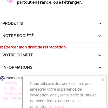
partout en France, ou à l'étranger.
PRODUITS

NOTRE SOCIÉTÉ

⚖ Exercer mon droit de rétractation
VOTRE COMPTE

(2 avis
INFORMATIONS
keyboard_arrow_down
Marchand approuvé par la Société des Avis Garantis,
cliquez ici pour
vérifier
.
Nous utilisons des cookies tiers pour
© 2026 - FLEURS DE FLEURISTE®, un reseau de plusieurs
améliorer votre expérience de
milliers de fleuristes specialistes de la livraison de fleurs
navigation, analyser le trafic du site et
en France à votre service
personnaliser le contenu et les
publicités.
En savoir plus