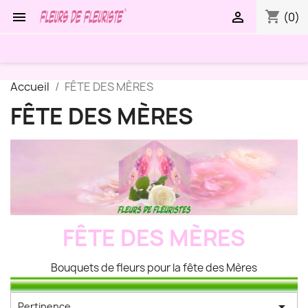
shopping_cart


(0)
Accueil
FÊTE DES MÈRES
FÊTE DES MÈRES
FÊTE DES MÈRES
Bouquets de fleurs pour la fête des Mères

Pertinence