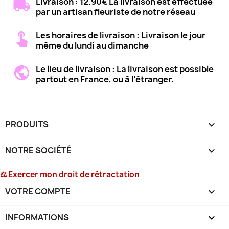
Livraison : 12.90€ La livraison est effectuée
par un artisan fleuriste de notre réseau
Les horaires de livraison : Livraison le jour
même du lundi au dimanche
Le lieu de livraison : La livraison est possible
partout en France, ou à l'étranger.
PRODUITS

NOTRE SOCIÉTÉ

⚖ Exercer mon droit de rétractation
VOTRE COMPTE

INFORMATIONS
keyboard_arrow_down