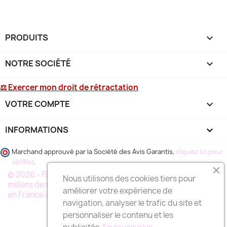
PRODUITS

NOTRE SOCIÉTÉ

⚖ Exercer mon droit de rétractation
VOTRE COMPTE

INFORMATIONS
keyboard_arrow_down
Marchand approuvé par la Société des Avis Garantis,
cliquez ici pour
vérifier
.
© 2026 - FLEURS DE FLEURISTE®, un reseau de plusieurs
Nous utilisons des cookies tiers pour
milliers de fleuristes specialistes de la livraison de fleurs
améliorer votre expérience de
en France à votre service
navigation, analyser le trafic du site et
personnaliser le contenu et les