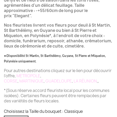
de lys et de fleurs de saison dans les tons roses,
agrémentées d'un délicat feuillage.
Taille
approximative : -+55/60cm de long pour le
prix
"Elegant".
Nos fleuristes livrent vos fleurs pour deuil à St Martin,
St Barthélémy, en Guyane ou bien à St Pierre et
Miquelon, en Polynésie*, à l'endroit de votre choix :
domicile, funérarium, reposoir, athanée, crématorium,
lieux de cérémonie et de culte, cimetière.
➽
Disponibilité St Martin, St Barthélémy, Guyane, St Pierre et Miquelon,
Polynésie uniquement.
Pour autres destinations cliquez sur le lien pour découvrir
l'offre,
METROPOLE
,
CORSE
,
MARTINIQUE
,
GUADELOUPE
,
LA RÉUNION
,,
*(Sous réserve accord fleuriste local pour les communes
isolées). Certaines fleurs peuvent être remplacées par
des variétés de fleurs locales.
Choisissez la Taille du bouquet : Classique