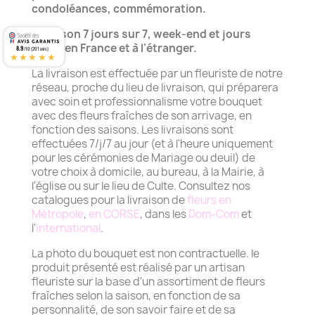
condoléances, commémoration.
Livraison 7 jours sur 7, week-end et jours
fériés en France et à l'étranger.
8.9
/10 (201 avis)
★★★★★
La livraison est effectuée par un fleuriste de notre
réseau, proche du lieu de livraison, qui préparera
avec soin et professionnalisme votre bouquet
avec des fleurs fraîches de son arrivage, en
fonction des saisons. Les livraisons sont
effectuées 7/j/7 au jour (et à l'heure uniquement
pour les cérémonies de Mariage ou deuil) de
votre choix à domicile, au bureau, à la Mairie, à
l'église ou sur le lieu de Culte. Consultez nos
catalogues pour la livraison de
fleurs en
Métropole
,
en CORSE
, dans les
Dom-Com
et
l'
international
.
La photo du bouquet est non contractuelle. le
produit présenté est réalisé par un artisan
fleuriste sur la base d'un assortiment de fleurs
fraîches selon la saison, en fonction de sa
personnalité, de son savoir faire et de sa