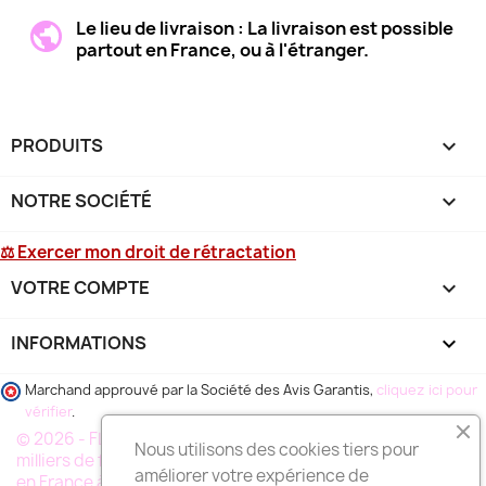
Le lieu de livraison : La livraison est possible
partout en France, ou à l'étranger.
PRODUITS

NOTRE SOCIÉTÉ

⚖ Exercer mon droit de rétractation
VOTRE COMPTE

INFORMATIONS
keyboard_arrow_down
Marchand approuvé par la Société des Avis Garantis,
cliquez ici pour
vérifier
.
© 2026 - FLEURS DE FLEURISTE®, un reseau de plusieurs
Nous utilisons des cookies tiers pour
milliers de fleuristes specialistes de la livraison de fleurs
améliorer votre expérience de
en France à votre service