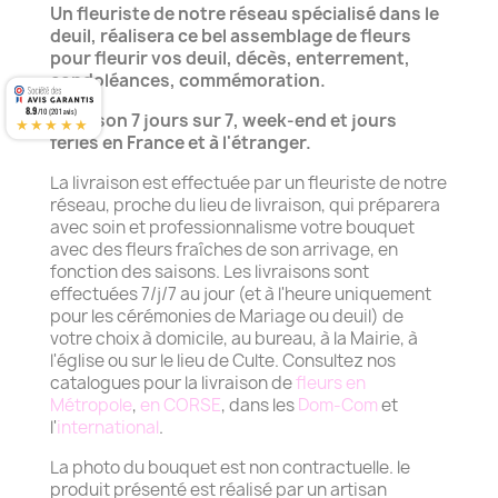
Un fleuriste de notre réseau spécialisé dans le
deuil, réalisera ce bel assemblage de fleurs
pour fleurir vos deuil, décès, enterrement,
condoléances, commémoration.
8.9
/10 (201 avis)
Livraison 7 jours sur 7, week-end et jours
★★★★★
fériés en France et à l'étranger.
La livraison est effectuée par un fleuriste de notre
réseau, proche du lieu de livraison, qui préparera
avec soin et professionnalisme votre bouquet
avec des fleurs fraîches de son arrivage, en
fonction des saisons. Les livraisons sont
effectuées 7/j/7 au jour (et à l'heure uniquement
pour les cérémonies de Mariage ou deuil) de
votre choix à domicile, au bureau, à la Mairie, à
l'église ou sur le lieu de Culte. Consultez nos
catalogues pour la livraison de
fleurs en
Métropole
,
en CORSE
, dans les
Dom-Com
et
l'
international
.
La photo du bouquet est non contractuelle. le
produit présenté est réalisé par un artisan