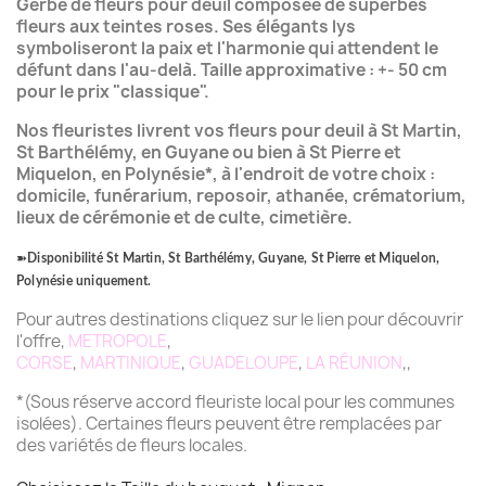
Gerbe de fleurs pour deuil composée de superbes
fleurs aux teintes roses. Ses élégants lys
symboliseront la paix et l'harmonie qui attendent le
défunt dans l'au-delà. Taille approximative : +- 50
cm
pour le prix "classique".
Nos fleuristes livrent vos fleurs pour deuil à St Martin,
St Barthélémy, en Guyane ou bien à St Pierre et
Miquelon, en Polynésie*, à l'endroit de votre choix :
domicile, funérarium, reposoir, athanée, crématorium,
lieux de cérémonie et de culte, cimetière.
➽
Disponibilité St Martin, St Barthélémy, Guyane, St Pierre et Miquelon,
Polynésie uniquement.
Pour autres destinations cliquez sur le lien pour découvrir
l'offre,
METROPOLE
,
CORSE
,
MARTINIQUE
,
GUADELOUPE
,
LA RÉUNION
,,
*(Sous réserve accord fleuriste local pour les communes
isolées). Certaines fleurs peuvent être remplacées par
des variétés de fleurs locales.